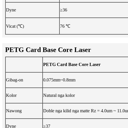
Dyne
≥36
Vicat (℃)
76 ℃
PETG Card Base Core Laser
PETG Card Base Core Laser
Gibag-on
0.075mm~0.8mm
Kolor
Natural nga kolor
Nawong
Doble nga kilid nga matte Rz = 4.0um ~ 11.0
Dyne
≥37