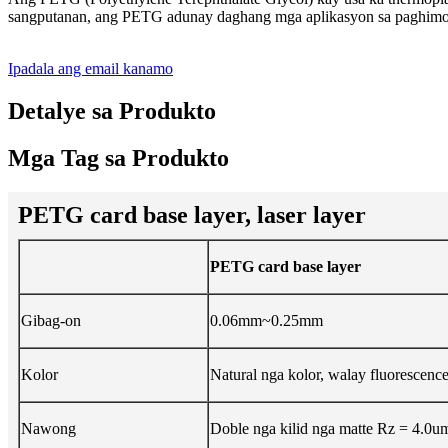
sangputanan, ang PETG adunay daghang mga aplikasyon sa paghimo 
Ipadala ang email kanamo
Detalye sa Produkto
Mga Tag sa Produkto
PETG card base layer, laser layer
PETG card base layer
Gibag-on
0.06mm~0.25mm
Kolor
Natural nga kolor, walay fluorescenc
Nawong
Doble nga kilid nga matte Rz = 4.0u