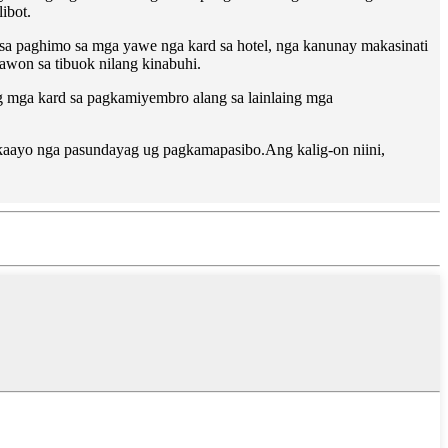
ibot.
 sa paghimo sa mga yawe nga kard sa hotel, nga kanunay makasinati
won sa tibuok nilang kinabuhi.
 mga kard sa pagkamiyembro alang sa lainlaing mga
 kaayo nga pasundayag ug pagkamapasibo.Ang kalig-on niini,