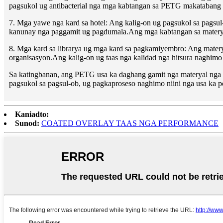
pagsukol ug antibacterial nga mga kabtangan sa PETG makatabang s
7. Mga yawe nga kard sa hotel: Ang kalig-on ug pagsukol sa pagsu
kanunay nga paggamit ug pagdumala.Ang mga kabtangan sa materyal
8. Mga kard sa librarya ug mga kard sa pagkamiyembro: Ang mater
organisasyon.Ang kalig-on ug taas nga kalidad nga hitsura naghimo
Sa katingbanan, ang PETG usa ka daghang gamit nga materyal nga k
pagsukol sa pagsul-ob, ug pagkaproseso naghimo niini nga usa ka po
Kaniadto:
Sunod:
COATED OVERLAY TAAS NGA PERFORMANCE