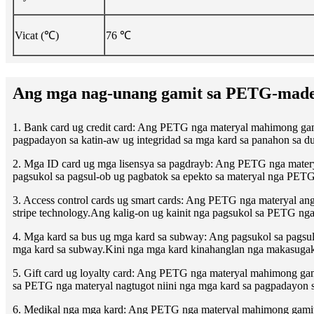
Vicat (℃)
76 ℃
Ang mga nag-unang gamit sa PETG-made 
1. Bank card ug credit card: Ang PETG nga materyal mahimong gami
pagpadayon sa katin-aw ug integridad sa mga kard sa panahon sa d
2. Mga ID card ug mga lisensya sa pagdrayb: Ang PETG nga matery
pagsukol sa pagsul-ob ug pagbatok sa epekto sa materyal nga PET
3. Access control cards ug smart cards: Ang PETG nga materyal ang
stripe technology.Ang kalig-on ug kainit nga pagsukol sa PETG nga
4. Mga kard sa bus ug mga kard sa subway: Ang pagsukol sa pagsul
mga kard sa subway.Kini nga mga kard kinahanglan nga makasugako
5. Gift card ug loyalty card: Ang PETG nga materyal mahimong gami
sa PETG nga materyal nagtugot niini nga mga kard sa pagpadayon s
6. Medikal nga mga kard: Ang PETG nga materyal mahimong gamito