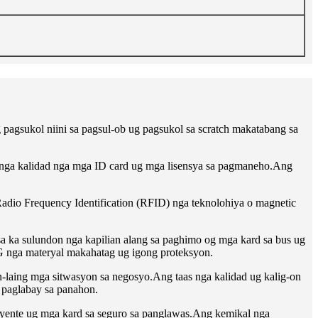
pagsukol niini sa pagsul-ob ug pagsukol sa scratch makatabang sa
 nga kalidad nga mga ID card ug mga lisensya sa pagmaneho.Ang
Radio Frequency Identification (RFID) nga teknolohiya o magnetic
a ka sulundon nga kapilian alang sa paghimo og mga kard sa bus ug
G nga materyal makahatag ug igong proteksyon.
n-laing mga sitwasyon sa negosyo.Ang taas nga kalidad ug kalig-on
 paglabay sa panahon.
yente ug mga kard sa seguro sa panglawas.Ang kemikal nga