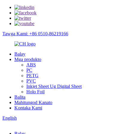
Tawga Kami: +86 0510-86219166
Balay
Mga produkto
ABS
PC
PETG
PVC
Inkjet Sheet Ug Digital Sheet
Holo Foil
Balita
Mahitungod Kanato
Kontaka Kami
English
Balay