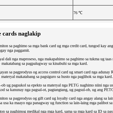
76 ℃
cards naglakip
ton sa paghimo sa mga bank card ug mga credit card, tungod kay ang 
ugay nga paggamit.
al dali nga maproseso, nga makapahimo sa paghimo sa tukma ug taas
G makatabang sa pagpalugway sa kinabuhi sa mga kard.
ayan sa pagprodyus og access control card ug smart card nga adunay 
 materyal makatabang sa pagsiguro sa husto nga paglihok sa mga kard.
-ob ug pagsukol sa epekto sa materyal nga PETG naghimo niini nga us
d sa kanunay nga pagsal-ot, pagtangtang, ug pagsul-ob, ug ang PET
ton sa pagprodyus og gift card ug loyalty card nga angay alang sa lai
a usa ka maayo nga panagway ug function sa lain-laing mga palibot sa
n sa paghimog medikal nga mga kard, sama sa mga kard sa ID sa pas