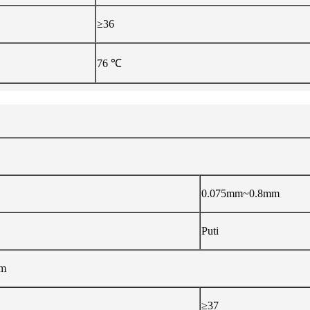
≥36
76 ℃
0.075mm~0.8mm
Puti
um
≥37