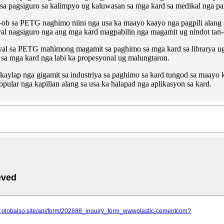
a pagsiguro sa kalimpyo ug kaluwasan sa mga kard sa medikal nga pal
l-ob sa PETG naghimo niini nga usa ka maayo kaayo nga pagpili alang
 nagsiguro nga ang mga kard magpabilin nga magamit ug nindot tan-a
yal sa PETG mahimong magamit sa paghimo sa mga kard sa librarya ug
 sa mga kard nga labi ka propesyonal ug malungtaron.
aylap nga gigamit sa industriya sa paghimo sa kard tungod sa maayo
pular nga kapilian alang sa usa ka halapad nga aplikasyon sa kard.