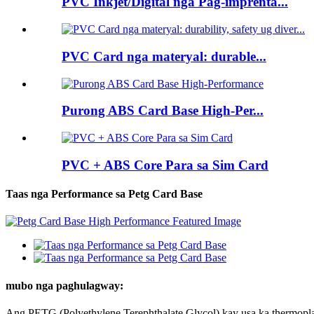
PVC Inkjet/Digital nga Pag-imprenta...
PVC Card nga materyal: durable...
Purong ABS Card Base High-Per...
PVC + ABS Core Para sa Sim Card
Taas nga Performance sa Petg Card Base
mubo nga paghulagway:
Ang PETG (Polyethylene Terephthalate Glycol) kay usa ka thermoplast