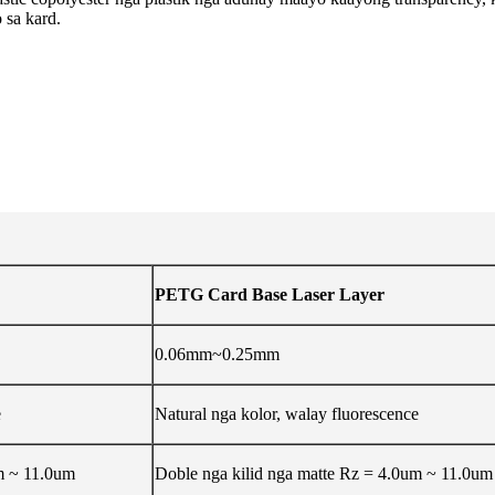
sa kard.
PETG Card Base Laser Layer
0.06mm~0.25mm
e
Natural nga kolor, walay fluorescence
m ~ 11.0um
Doble nga kilid nga matte Rz = 4.0um ~ 11.0um